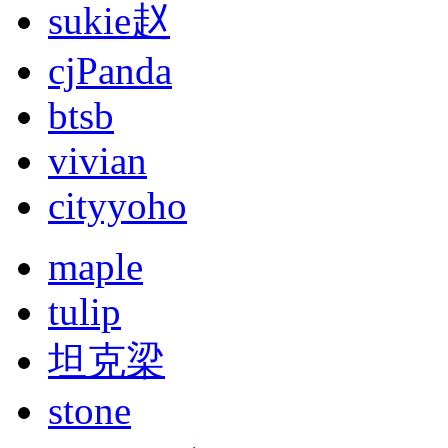
sukie赵
cjPanda
btsb
vivian
cityyoho
maple
tulip
坦克梁
stone