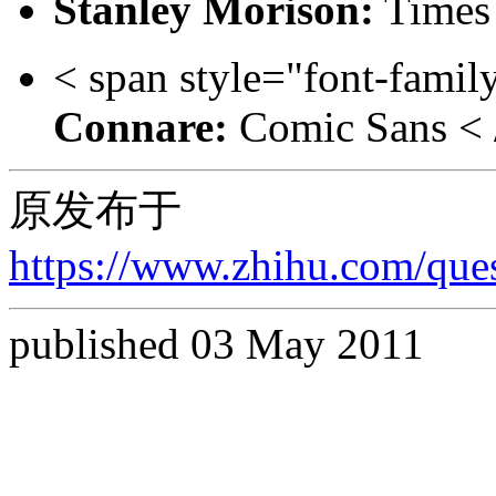
Stanley Morison:
Times
< span style="font-famil
Connare:
Comic Sans < 
原发布于
https://www.zhihu.com/qu
published 03 May 2011