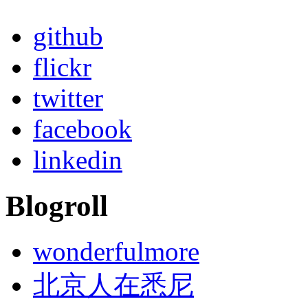
github
flickr
twitter
facebook
linkedin
Blogroll
wonderfulmore
北京人在悉尼