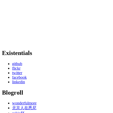
Existentials
github
flickr
twitter
facebook
linkedin
Blogroll
wonderfulmore
北京人在悉尼