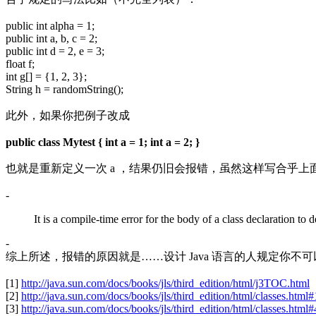
public int alpha = 1;
public int a, b, c = 2;
public int d = 2, e = 3;
float f;
int g[] = {1, 2, 3};
String h = randomString();
此外，如果你把例子改成
public class Mytest { int a = 1; int a = 2; }
也就是重新定义一次 a ，结果仍旧会报错，虽然这样写合乎上面
-
It is a compile-time error for the body of a class declaration to
-
综上所述，报错的原因就是……设计 Java 语言的人规定你不
[1]
http://
java.sun.com/docs/books
/jls/third_edition/html/j3TOC.html
[2]
http://
java.sun.com/docs/books
/jls/third_edition/html/classes.html
[3]
http://
java.sun.com/docs/books
/jls/third_edition/html/classes.html