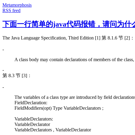
Metamorphosis
RSS feed
下面一行简单的java代码报错，请问为什
The Java Language Specification, Third Edition [1] 第 8.1.6 节 [2]：
-
A class body may contain declarations of members of the class, th
-
第 8.3 节 [3]：
-
The variables of a class type are introduced by field declaration
FieldDeclaration:
FieldModifiers(opt) Type VariableDeclarators ;
VariableDeclarators:
VariableDeclarator
VariableDeclarators , VariableDeclarator