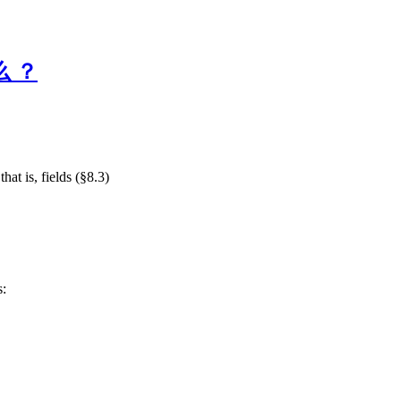
么 ？
at is, fields (§8.3)
s: