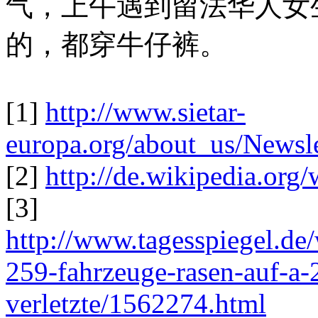
气，上午遇到留法华人女
的，都穿牛仔裤。
[1]
http://www.
sietar-
europa.org/about
_us/Newsl
[2]
http://
de.wikipedia.org/
[3]
http://www.
tagesspiegel.de/
259-fahrzeuge-rasen-auf-a-2
verletzte/1562274.html