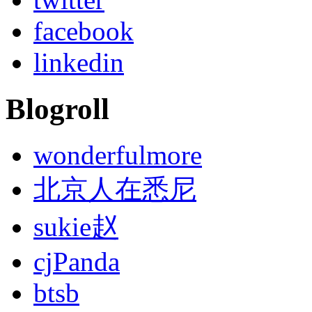
facebook
linkedin
Blogroll
wonderfulmore
北京人在悉尼
sukie赵
cjPanda
btsb