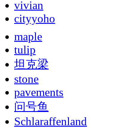
vivian
cityyoho
maple
tulip
坦克梁
stone
pavements
问号鱼
Schlaraffenland