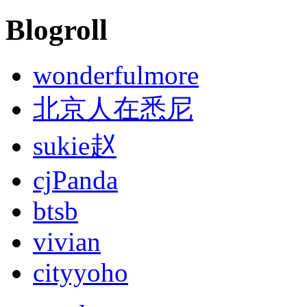
Blogroll
wonderfulmore
北京人在悉尼
sukie赵
cjPanda
btsb
vivian
cityyoho