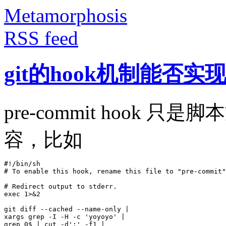
Metamorphosis
RSS feed
git的hook机制能否
pre-commit hook
容，比如
#!/bin/sh
# To enable this hook, rename this file to "pre-commit"
# Redirect output to stderr.
exec 
1>
&
2

git diff --cached --name-only 
|
xargs grep -I -H -c 
'yoyoyo'
|
grep 0
$ 
|
 cut -d
':'
 -f1 
|