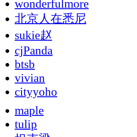
wonderfulmore
北京人在悉尼
sukie赵
cjPanda
btsb
vivian
cityyoho
maple
tulip