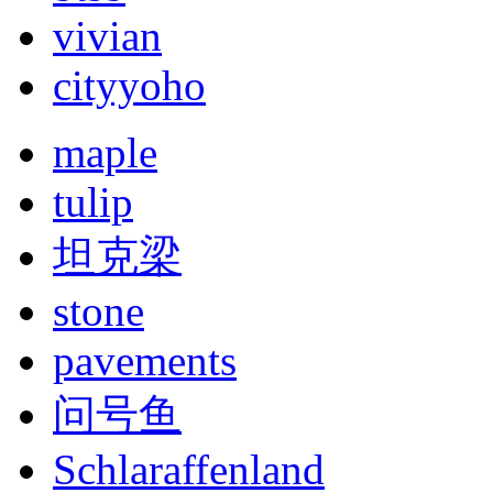
vivian
cityyoho
maple
tulip
坦克梁
stone
pavements
问号鱼
Schlaraffenland