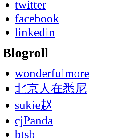
twitter
facebook
linkedin
Blogroll
wonderfulmore
北京人在悉尼
sukie赵
cjPanda
btsb