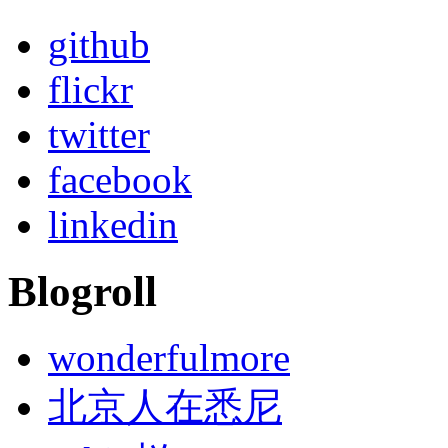
github
flickr
twitter
facebook
linkedin
Blogroll
wonderfulmore
北京人在悉尼