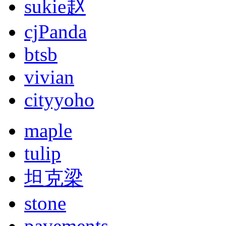
sukie赵
cjPanda
btsb
vivian
cityyoho
maple
tulip
坦克梁
stone
pavements