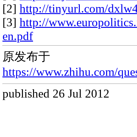
[2]
http://
tinyurl.com/dxlw
[3]
http://www.
europolitics
en.pdf
原发布于
https://www.zhihu.com/qu
published 26 Jul 2012