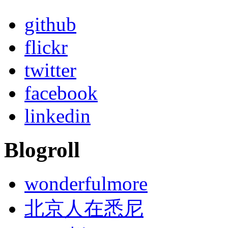
github
flickr
twitter
facebook
linkedin
Blogroll
wonderfulmore
北京人在悉尼