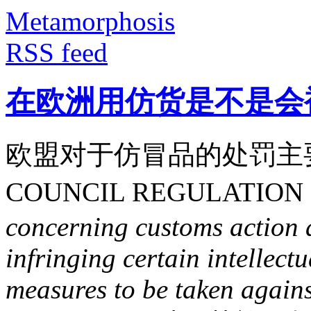
Metamorphosis
RSS feed
在欧洲用仿货是不是会
欧盟对于仿冒品的处罚主
COUNCIL REGULATION (
concerning customs action 
infringing certain intellect
measures to be taken agains