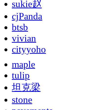
sukie赵
cjPanda
btsb
vivian
cityyoho
maple
tulip
坦克梁
stone