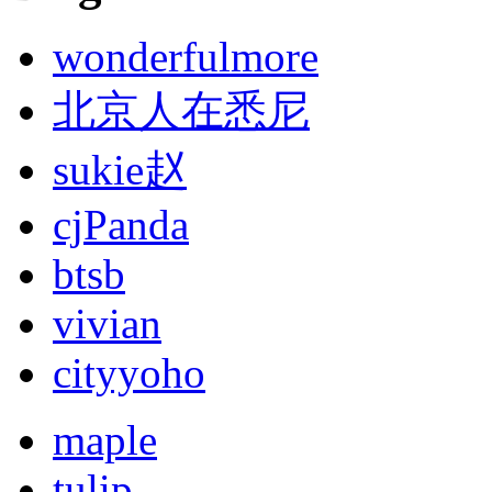
wonderfulmore
北京人在悉尼
sukie赵
cjPanda
btsb
vivian
cityyoho
maple
tulip