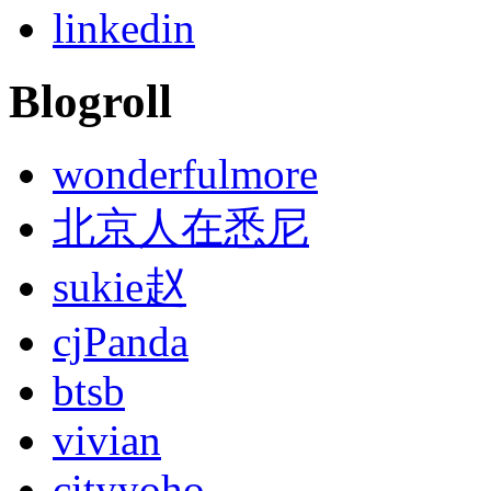
linkedin
Blogroll
wonderfulmore
北京人在悉尼
sukie赵
cjPanda
btsb
vivian
cityyoho